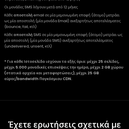
Οι μονάδες SMS λήγουν μετά από 12 μήνες
Κάθε
αποστολή
email σε μία μεμονωμένη επαφή (άτομο) μετράει
ως μία αποστολή (μία μονάδα Email) ανεξαρτήτως αποτελέσματος
(bounce, fail, κτλ)
Κάθε
αποστολή
SMS σε μία μεμονωμένη επαφή (άτομο) μετράει ως
μία αποστολή (μία μονάδα SMS) ανεξαρτήτως αποτελέσματος
(undelivered, unsent, κτλ)
* Για κάθε Ιστοσελίδα ισχύουν τα εξής όρια: μέχρι 25 σελίδες,
μέχρι 5.000 μοναδικές επισκέψεις την ημέρα, μέχρι 2 GB χώρου
(στατικά αρχεία και μεταφορτώσεις), μέχρι 25 GB
εύρος/bandwidth Παγκόσμιου CDN.
Έχετε ερωτήσεις σχετικά με