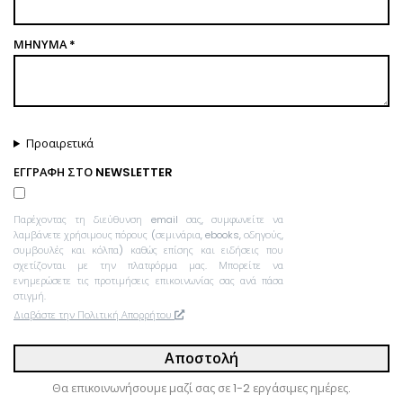
ΜΉΝΥΜΑ *
Προαιρετικά
ΕΓΓΡΑΦΉ ΣΤΟ NEWSLETTER
Παρέχοντας τη διεύθυνση email σας, συμφωνείτε να
λαμβάνετε χρήσιμους πόρους (σεμινάρια, ebooks, οδηγούς,
συμβουλές και κόλπα) καθώς επίσης και ειδήσεις που
σχετίζονται με την πλατφόρμα μας. Μπορείτε να
ενημερώσετε τις προτιμήσεις επικοινωνίας σας ανά πάσα
στιγμή.
Διαβάστε την Πολιτική Απορρήτου
Αποστολή
Θα επικοινωνήσουμε μαζί σας σε 1-2 εργάσιμες ημέρες.